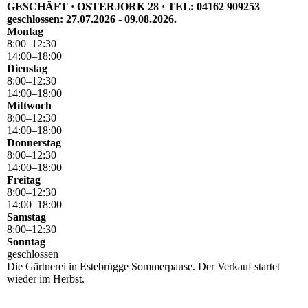
GESCHÄFT · OSTERJORK 28 · TEL: 04162 909253
geschlossen: 27.07.2026 - 09.08.2026.
Montag
8
:
00
–
12
:
30
14
:
00
–
18
:
00
Dienstag
8
:
00
–
12
:
30
14
:
00
–
18
:
00
Mittwoch
8
:
00
–
12
:
30
14
:
00
–
18
:
00
Donnerstag
8
:
00
–
12
:
30
14
:
00
–
18
:
00
Freitag
8
:
00
–
12
:
30
14
:
00
–
18
:
00
Samstag
8
:
00
–
12
:
30
Sonntag
geschlossen
Die Gärtnerei in Estebrügge Sommerpause. Der Verkauf startet
wieder im Herbst.